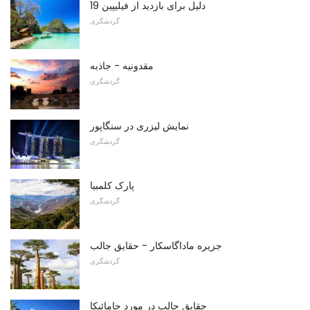
19 دلیل برای بازدید از فیلیپین
گردشگری
مقدونیه - جاذبه
گردشگری
نمایش لیزری در سنگاپور
گردشگری
پارک کلمبیا
گردشگری
جزیره ماداگاسکار - حقایق جالب
گردشگری
حقایق جالب در مورد جامائیکا