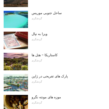
ساحل جنوبی موریس
گردشگری
ویزا به نپال
گردشگری
کاستاریکا - هتل ها
گردشگری
پارک های تفریحی در ژاپن
گردشگری
موزه های مونته نگرو
گردشگری