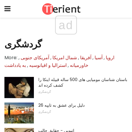
ad
گردشگری
اروپا
,
آسیا
,
آفریقا
,
شمال امریکا
,
آمریکای جنوبی
,
More:
خاورمیانه
,
استرالیا و اقیانوسیه
,
به یادداشت
باستان شناسان مومیایی های 500 ساله قبیله اینکا را
کشف کرده اند
گردشگری
26 دلیل برای عشق به تایپه
گردشگری
اتیوپی - حقایق جالب