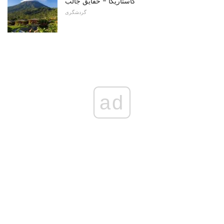
کاستاریکا - حقایق جالب
گردشگری
ad