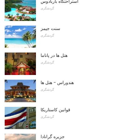
استراحتگاه باربادوس
گردشگری
سنت جیمز
گردشگری
هتل ها در پاناما
گردشگری
هندوراس - هتل ها
گردشگری
قوانین کاستاریکا
گردشگری
جزیره گرانادا