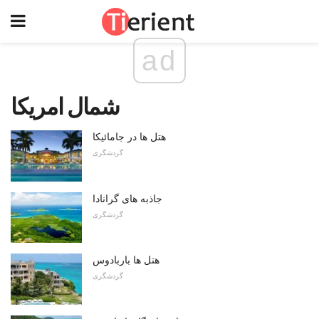
ad
شمال امریکا
هتل ها در جامائیکا
گردشگری
جاذبه های گرانادا
گردشگری
هتل ها باربادوس
گردشگری