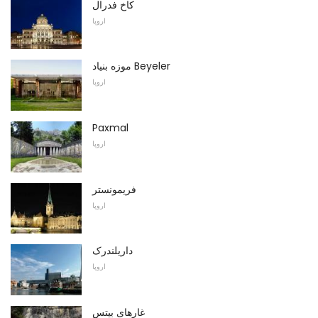
کاخ فدرال
اروپا
موزه بنیاد Beyeler
اروپا
Paxmal
اروپا
فریمونستر
اروپا
داریلندرک
اروپا
غارهای بیتس