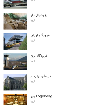
باغ یخچال دار
اروپا
فرودگاه لوزان
اروپا
فرودگاه برن
اروپا
کلیسای نوتردام
اروپا
پنیر Engelberg
اروپا