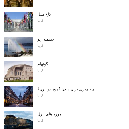
کاخ ملل
اروپا
چشمه ژنو
اروپا
گوتهام
اروپا
چه چیزی برای دیدن 1 روز در برن؟
اروپا
موزه های بازل
اروپا