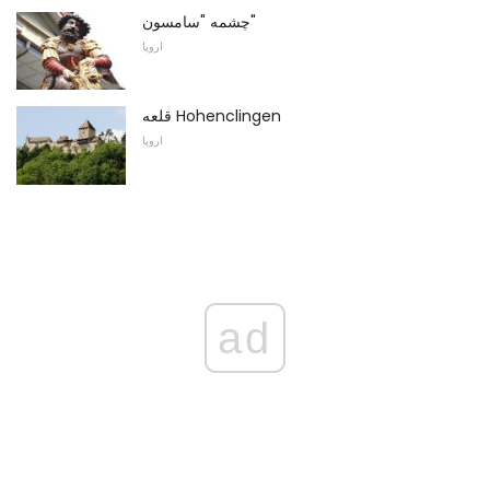
چشمه "سامسون"
اروپا
قلعه Hohenclingen
اروپا
ad