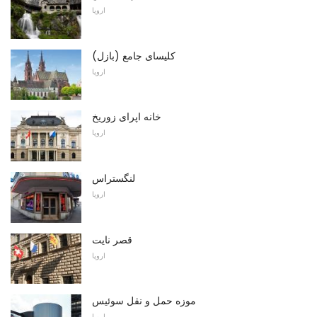
اروپا
کلیسای جامع (بازل)
اروپا
خانه اپرای زوریخ
اروپا
لنگستراس
اروپا
قصر نایت
اروپا
موزه حمل و نقل سوئیس
اروپا