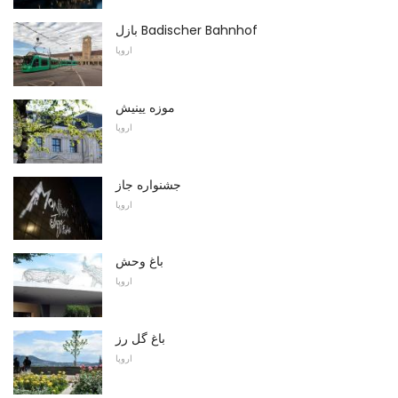
بازل Badischer Bahnhof
اروپا
موزه یینیش
اروپا
جشنواره جاز
اروپا
باغ وحش
اروپا
باغ گل رز
اروپا