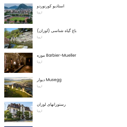
استادیو کورنوردو
اروپا
باغ گیاه شناسی (لوزان)
اروپا
موزه Barbier-Mueller
اروپا
دیوار Musegg
اروپا
رستورانهای لوزان
اروپا